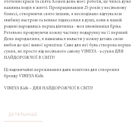
оточенні краси та свята. Кожен день моєї роботи, це чиясь дуже
важлива подія в житті. Пропрацювавши 25 років у весільному
бізнесі, створюючи свято іншим, я несподівано відчула всю
глибину настрою та велике піднесення в душі, коли в нашій
родині народилась перша дівчинка - моя племінниця Еріка.
Ретельно продумуючи кожну частину подарунку на її перший
День народження, я намагалася вкласти у кожну деталь свою
любов до цієї милої крихітки. Саме для неї була створена перша
сукня, не просто від весільного салону VINEYA - а сукня ДЛЯ
НАЙДОРОЖЧОЇ В СВІТІ!
Ці надзвичайні переживання дали поштовх для створення
бренду VINEYA Kids.
VINEYA Kids – ДЛЯ НАЙДОРОЖЧОЇ В СВІТІ!
ДЕТАЛЬНІШЕ