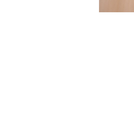
НАЗАД ДО 
НТАКТИ
МИ В СОЦІАЛЬНИХ МЕР
аїна, Вінниця, вул. Театральна, 11
Facebook
les@vineya.com
Instagram
8 (096) 461 28 82
TikTok
8 (098) 027-86-54