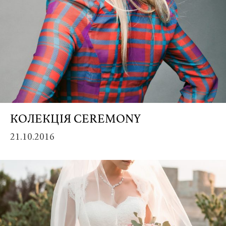
Credit:
КОЛЕКЦІЯ CEREMONY
Винея
/
21.10.2016
Vineya
17024
Винея
Винея