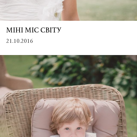
Credit:
МІНІ МІС СВІТУ
Винея
/
21.10.2016
Vineya
44955
Винея
Винея