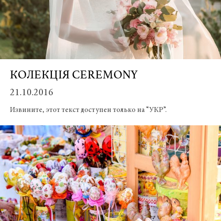
Credit:
КОЛЕКЦІЯ CEREMONY
Винея
/
21.10.2016
Vineya
0005
Извините, этот текст доступен только на “УКР”.
Винея
Винея