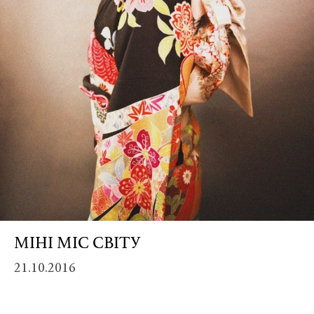
Credit:
МІНІ МІС СВІТУ
Винея
/
21.10.2016
Vineya
26062
Винея