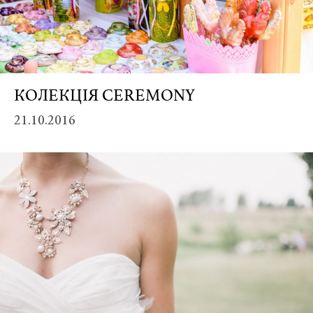
Credit:
КОЛЕКЦІЯ CEREMONY
Винея
/
21.10.2016
Vineya
26157
Винея
Винея