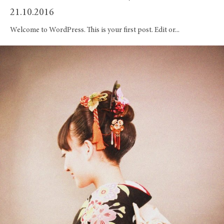
/
21.10.2016
Vineya
news-
Welcome to WordPress. This is your first post. Edit or...
3
Винея
Винея